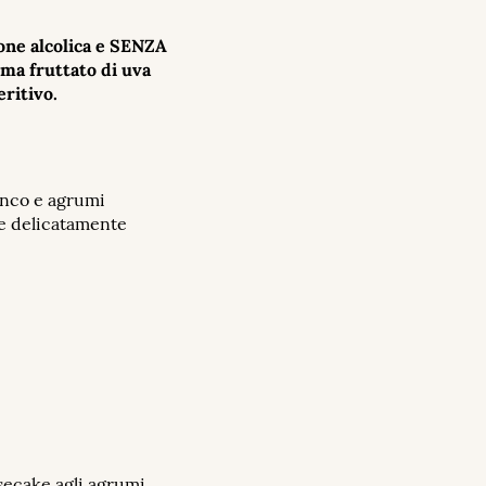
ione alcolica e SENZA
ma fruttato di uva
eritivo.
ianco e agrumi
le delicatamente
secake agli agrumi