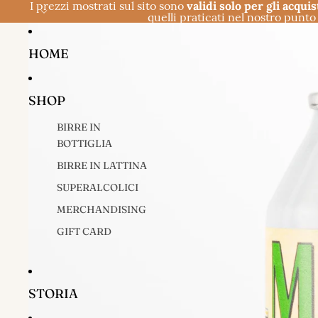
I prezzi mostrati sul sito sono
validi solo per gli acquis
quelli praticati nel nostro punto 
HOME
SHOP
BIRRE IN
BOTTIGLIA
BIRRE IN LATTINA
SUPERALCOLICI
MERCHANDISING
GIFT CARD
STORIA