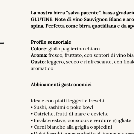
La nostra birra “salva patente”, bassa gradaz
GLUTINE. Note di vino Sauvignon Blanc e aro
spina.
Perfetta come birra quotidiana e da ap
Profilo sensoriale
Colore
: giallo paglierino chiaro
Aroma:
fresco, fruttato, con sentori di vino b
Gusto:
leggero, secco e rinfrescante, con fina
aromatico
Abbinamenti gastronomici
Ideale con piatti leggeri e freschi:
•
Sushi, sashimi e poke bowl
•
Ostriche, frutti di mare e ceviche
•
Insalate estive, couscous e verdure grigliate
•
Carni bianche alla griglia o spiedini
•
Dolci freschi come sorbetto al limone e chee