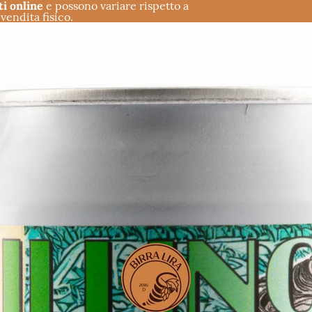
ti online
e possono variare rispetto a
vendita fisico.