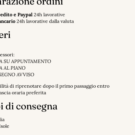
razione ordini
redito e Paypal
24h lavorative
ancario
24h lavorative dalla valuta
eri
essori:
A SU APPUNTAMENTO
 AL PIANO
SEGNO AVVISO
ilità di riprenotare dopo il primo passaggio entro
fascia oraria preferita
 di consegna
lia
Isole