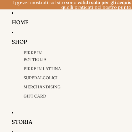
I prezzi mostrati sul sito sono
validi solo per gli acquis
quelli praticati nel nostro punto 
HOME
SHOP
BIRRE IN
BOTTIGLIA
BIRRE IN LATTINA
SUPERALCOLICI
MERCHANDISING
GIFT CARD
STORIA