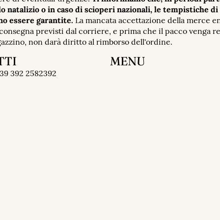
o natalizio o in caso di scioperi nazionali, le tempistiche d
o essere garantite.
La mancata accettazione della merce en
consegna previsti dal corriere, e prima che il pacco venga re
zzino, non darà diritto al rimborso dell'ordine.
TTI
MENU
privacy
39 392 2582392
imborsi
oni del servizio
 spedizioni
e