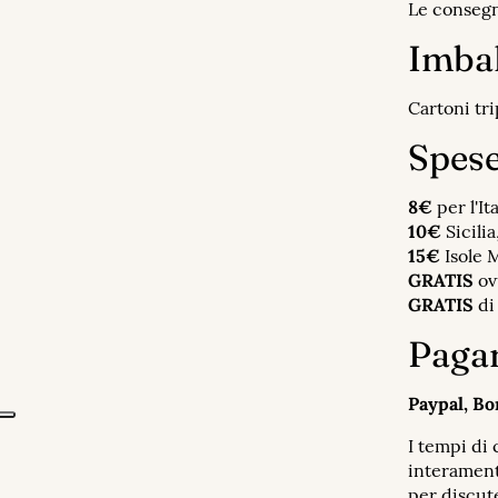
Le consegn
Imba
Cartoni tri
Spese
8€
per l'Ita
10€
Sicili
15€
Isole 
GRATIS
ov
GRATIS
di
Pagam
Paypal, Bo
I tempi di
interamente
per discut