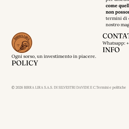
come quell
non posson
termini di 
nostro maga
CONTA
Informativa sulla 
Whatsapp: +
Informativa sui r
INFO
Termini e condizi
Ogni sorso, un investimento in piacere.
POLICY
Informativa sulle
Recapiti
Informativa legal
© 2026
BIRRA LIRA S.A.S. DI SILVESTRI DAVIDE E C.
Termini e politiche