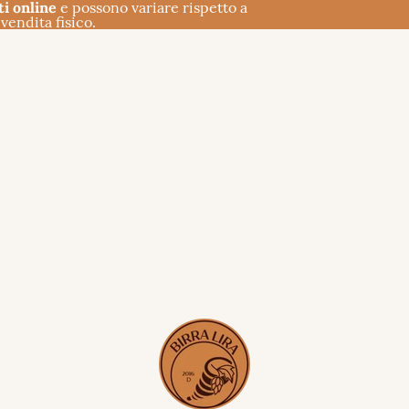
ti online
e possono variare rispetto a
vendita fisico.