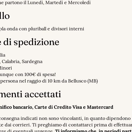
e partono il Lunedì, Martedì e Mercoledì
llo
pla onda con pluriball e divisori interni
 di spedizione
lia
a, Calabria, Sardegna
Minori
unque con 100€ di spesa!
 persona nel raggio di 10 km da Bellusco (MB)
enti accettati
nifico bancario, Carte di Credito Visa e Mastercard
 consegna indicati non sono vincolanti, in quanto dipendono
 dai corrieri. Ti preghiamo di contattarci prima di effettuar
ere di eventuali urgenze.
Ti informiamo che, in periodi part